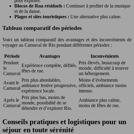
pour explorer.
Blocos de Rua résiduels :
Continuer à profiter de la musique
et de la danse.
Plages et sites touristiques :
Une alternative plus calme.
Tableau comparatif des périodes
Voici un tableau comparatif des avantages et des inconvénients de
voyager au Carnaval de Rio pendant différentes périodes :
Période
Avantages
Inconvénients
Pendant
Prix élevés, beaucoup de
Expérience complète, défilés,
le
monde, difficulté à trouver
fêtes de rue.
Carnaval
un hébergement.
Prix plus abordables,
Moins d’événements
Avant le
ambiance festive progressive,
officiels, ambiance moins
Carnaval
expérience locale.
intense.
Prix plus bas, moins de
Après le
Ambiance plus calme,
monde, possibilité de se
Carnaval
moins de fêtes de rue.
détendre et d’explorer Rio.
Conseils pratiques et logistiques pour un
séjour en toute sérénité