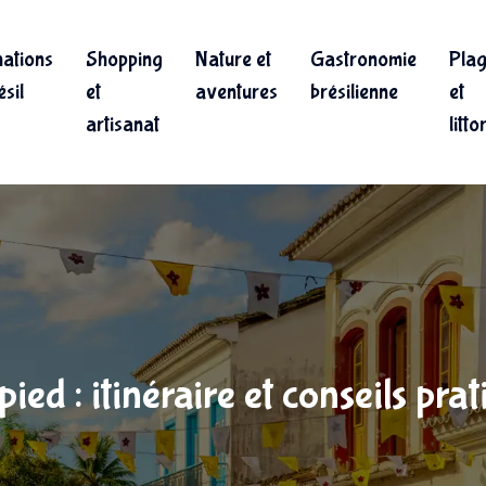
nations
Shopping
Nature et
Gastronomie
Pla
sil
et
aventures
brésilienne
et
artisanat
litto
ied : itinéraire et conseils pra