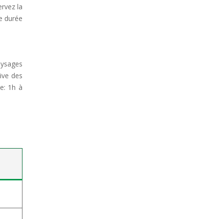
ervez la
ne durée
aysages
tive des
ée: 1h à