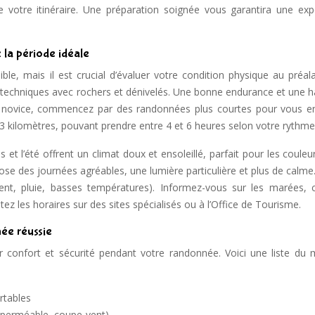
de votre itinéraire. Une préparation soignée vous garantira une exp
 la période idéale
le, mais il est crucial d’évaluer votre condition physique au préala
 techniques avec rochers et dénivelés. Une bonne endurance et une h
s novice, commencez par des randonnées plus courtes pour vous en
13 kilomètres, pouvant prendre entre 4 et 6 heures selon votre rythme
t l’été offrent un climat doux et ensoleillé, parfait pour les couleu
se des journées agréables, une lumière particulière et plus de calme.
(vent, pluie, basses températures). Informez-vous sur les marées, c
ez les horaires sur des sites spécialisés ou à l’Office de Tourisme.
ée réussie
 confort et sécurité pendant votre randonnée. Voici une liste du m
rtables
mperméable, coupe-vent)