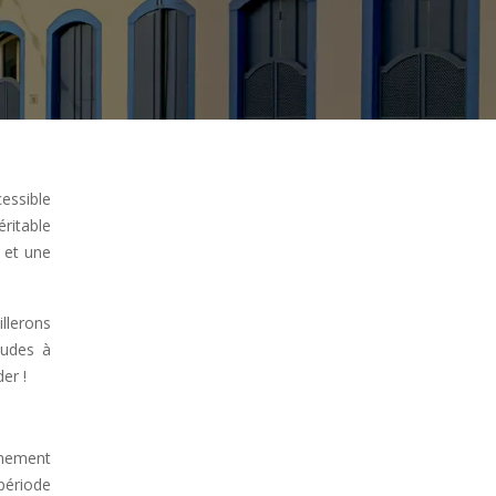
cessible
éritable
 et une
illerons
tudes à
er !
einement
 période