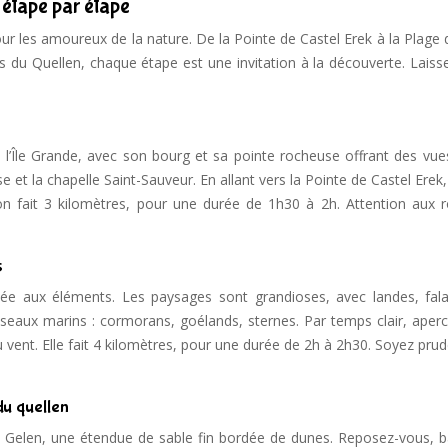
, étape par étape
our les amoureux de la nature. De la Pointe de Castel Erek à la Plage
s du Quellen, chaque étape est une invitation à la découverte. Laiss
Île Grande, avec son bourg et sa pointe rocheuse offrant des vues
e et la chapelle Saint-Sauveur. En allant vers la Pointe de Castel Erek
on fait 3 kilomètres, pour une durée de 1h30 à 2h. Attention aux r
s
ée aux éléments. Les paysages sont grandioses, avec landes, fala
oiseaux marins : cormorans, goélands, sternes. Par temps clair, aper
 vent. Elle fait 4 kilomètres, pour une durée de 2h à 2h30. Soyez prud
 du quellen
s Gelen, une étendue de sable fin bordée de dunes. Reposez-vous, b