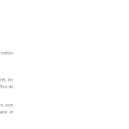
la météo
rêt, les
ffice de
ons sont
irie et