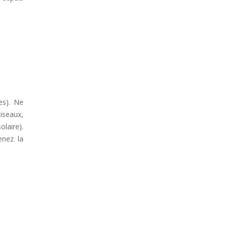
es). Ne
iseaux,
laire).
enez la