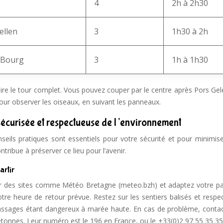
4
2h à 2h30
ellen
3
1h30 à 2h
u Bourg
3
1h à 1h30
aire le tour complet. Vous pouvez couper par le centre après Pors Ge
r observer les oiseaux, en suivant les panneaux.
écurisée et respectueuse de l’environnement
onseils pratiques sont essentiels pour votre sécurité et pour minimis
tribue à préserver ce lieu pour l’avenir.
artir
sur des sites comme Météo Bretagne (meteo.bzh) et adaptez votre pa
tre heure de retour prévue. Restez sur les sentiers balisés et respe
passages étant dangereux à marée haute. En cas de problème, contac
etonnes. Leur numéro est le 196 en France, ou le +33(0)2 97 55 35 35