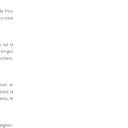
 de Pors
ez-vous
 sur la
, longez
ochers,
ises et
cevez la
ents, le
aignez-