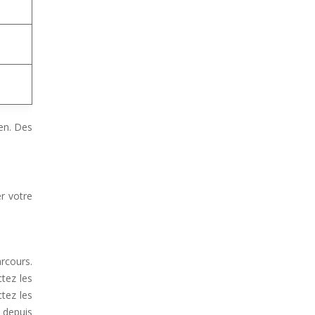
len. Des
er votre
rcours.
ctez les
tez les
 depuis