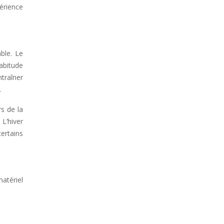
érience
ble. Le
abitude
traîner
.
rs de la
 L’hiver
ertains
atériel