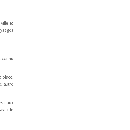
ille et
aysages
t connu
 place.
e autre
ses eaux
 avec le