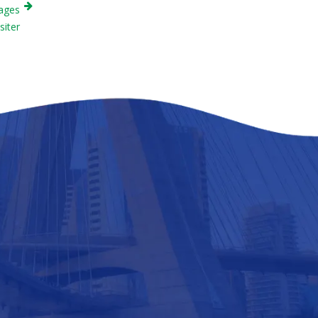
lages
siter