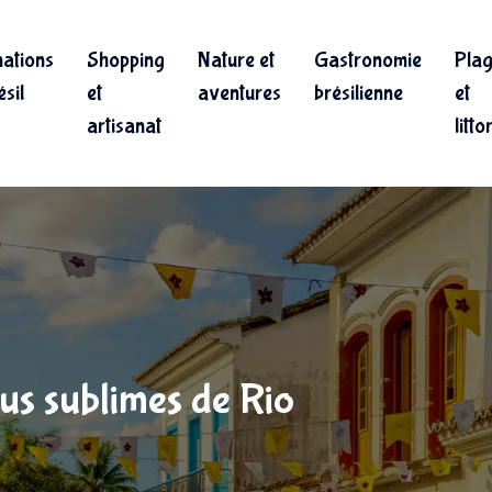
nations
Shopping
Nature et
Gastronomie
Pla
sil
et
aventures
brésilienne
et
artisanat
litto
lus sublimes de Rio