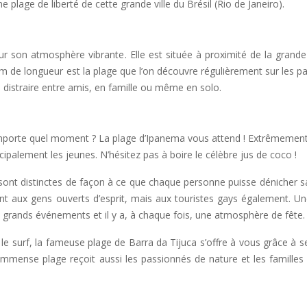
plage de liberté de cette grande ville du Brésil (Rio de Janeiro).
 son atmosphère vibrante. Elle est située à proximité de la grande v
m de longueur est la plage que l’on découvre régulièrement sur les p
se distraire entre amis, en famille ou même en solo.
’importe quel moment ? La plage d’Ipanema vous attend ! Extrêmemen
cipalement les jeunes. N’hésitez pas à boire le célèbre jus de coco !
sont distinctes de façon à ce que chaque personne puisse dénicher sa
nt aux gens ouverts d’esprit, mais aux touristes gays également. Un
s grands événements et il y a, à chaque fois, une atmosphère de fête.
 le surf, la fameuse plage de Barra da Tijuca s’offre à vous grâce à 
e immense plage reçoit aussi les passionnés de nature et les familles