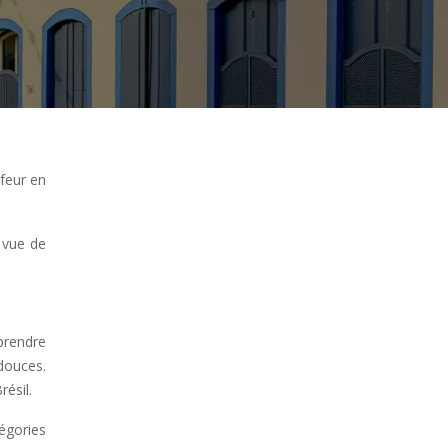
rfeur en
n vue de
 prendre
douces.
ésil.
tégories