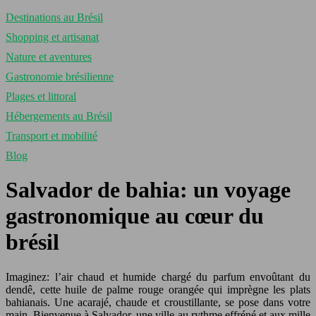
Destinations au Brésil
Shopping et artisanat
Nature et aventures
Gastronomie brésilienne
Plages et littoral
Hébergements au Brésil
Transport et mobilité
Blog
Salvador de bahia: un voyage
gastronomique au cœur du
brésil
Imaginez: l’air chaud et humide chargé du parfum envoûtant du
dendê, cette huile de palme rouge orangée qui imprègne les plats
bahianais. Une acarajé, chaude et croustillante, se pose dans votre
main. Bienvenue à Salvador, une ville au rythme effréné et aux mille