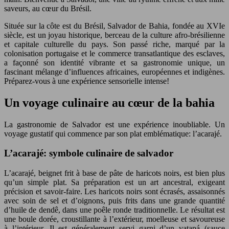
saveurs, au cœur du Brésil.
Située sur la côte est du Brésil, Salvador de Bahia, fondée au XVIe
siècle, est un joyau historique, berceau de la culture afro-brésilienne
et capitale culturelle du pays. Son passé riche, marqué par la
colonisation portugaise et le commerce transatlantique des esclaves,
a façonné son identité vibrante et sa gastronomie unique, un
fascinant mélange d’influences africaines, européennes et indigènes.
Préparez-vous à une expérience sensorielle intense!
Un voyage culinaire au cœur de la bahia
La gastronomie de Salvador est une expérience inoubliable. Un
voyage gustatif qui commence par son plat emblématique: l’acarajé.
L’acarajé: symbole culinaire de salvador
L’acarajé, beignet frit à base de pâte de haricots noirs, est bien plus
qu’un simple plat. Sa préparation est un art ancestral, exigeant
précision et savoir-faire. Les haricots noirs sont écrasés, assaisonnés
avec soin de sel et d’oignons, puis frits dans une grande quantité
d’huile de dendê, dans une poêle ronde traditionnelle. Le résultat est
une boule dorée, croustillante à l’extérieur, moelleuse et savoureuse
à l’intérieur. Il est généralement servi garni d’un vatapá (sauce