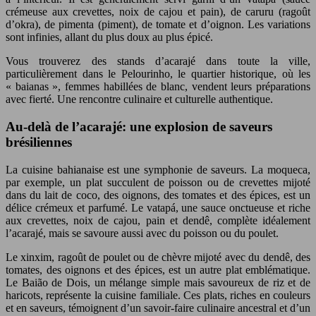
crémeuse aux crevettes, noix de cajou et pain), de caruru (ragoût
d’okra), de pimenta (piment), de tomate et d’oignon. Les variations
sont infinies, allant du plus doux au plus épicé.
Vous trouverez des stands d’acarajé dans toute la ville,
particulièrement dans le Pelourinho, le quartier historique, où les
« baianas », femmes habillées de blanc, vendent leurs préparations
avec fierté. Une rencontre culinaire et culturelle authentique.
Au-delà de l’acarajé: une explosion de saveurs
brésiliennes
La cuisine bahianaise est une symphonie de saveurs. La moqueca,
par exemple, un plat succulent de poisson ou de crevettes mijoté
dans du lait de coco, des oignons, des tomates et des épices, est un
délice crémeux et parfumé. Le vatapá, une sauce onctueuse et riche
aux crevettes, noix de cajou, pain et dendê, complète idéalement
l’acarajé, mais se savoure aussi avec du poisson ou du poulet.
Le xinxim, ragoût de poulet ou de chèvre mijoté avec du dendê, des
tomates, des oignons et des épices, est un autre plat emblématique.
Le Baião de Dois, un mélange simple mais savoureux de riz et de
haricots, représente la cuisine familiale. Ces plats, riches en couleurs
et en saveurs, témoignent d’un savoir-faire culinaire ancestral et d’un