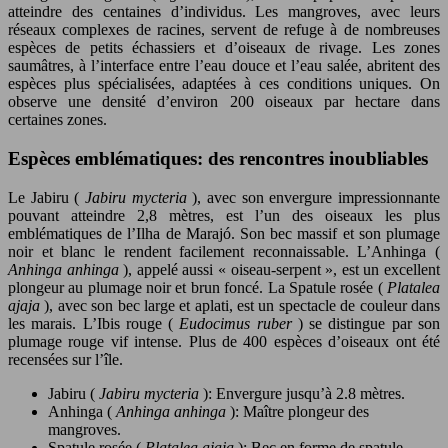
atteindre des centaines d’individus. Les mangroves, avec leurs
réseaux complexes de racines, servent de refuge à de nombreuses
espèces de petits échassiers et d’oiseaux de rivage. Les zones
saumâtres, à l’interface entre l’eau douce et l’eau salée, abritent des
espèces plus spécialisées, adaptées à ces conditions uniques. On
observe une densité d’environ 200 oiseaux par hectare dans
certaines zones.
Espèces emblématiques: des rencontres inoubliables
Le Jabiru (
Jabiru mycteria
), avec son envergure impressionnante
pouvant atteindre 2,8 mètres, est l’un des oiseaux les plus
emblématiques de l’Ilha de Marajó. Son bec massif et son plumage
noir et blanc le rendent facilement reconnaissable. L’Anhinga (
Anhinga anhinga
), appelé aussi « oiseau-serpent », est un excellent
plongeur au plumage noir et brun foncé. La Spatule rosée (
Platalea
ajaja
), avec son bec large et aplati, est un spectacle de couleur dans
les marais. L’Ibis rouge (
Eudocimus ruber
) se distingue par son
plumage rouge vif intense. Plus de 400 espèces d’oiseaux ont été
recensées sur l’île.
Jabiru (
Jabiru mycteria
): Envergure jusqu’à 2.8 mètres.
Anhinga (
Anhinga anhinga
): Maître plongeur des
mangroves.
Spatule rosée (
Platalea ajaja
): Bec en forme de spatule.