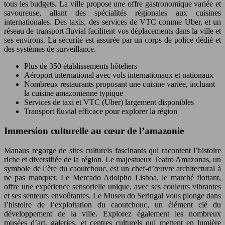
tous les budgets. La ville propose une offre gastronomique variée et
savoureuse, allant des spécialités régionales aux cuisines
internationales. Des taxis, des services de VTC comme Uber, et un
réseau de transport fluvial facilitent vos déplacements dans la ville et
ses environs. La sécurité est assurée par un corps de police dédié et
des systèmes de surveillance.
Plus de 350 établissements hôteliers
Aéroport international avec vols internationaux et nationaux
Nombreux restaurants proposant une cuisine variée, incluant
la cuisine amazonienne typique
Services de taxi et VTC (Uber) largement disponibles
Transport fluvial efficace pour explorer la région
Immersion culturelle au cœur de l’amazonie
Manaus regorge de sites culturels fascinants qui racontent l’histoire
riche et diversifiée de la région. Le majestueux Teatro Amazonas, un
symbole de l’ère du caoutchouc, est un chef-d’œuvre architectural à
ne pas manquer. Le Mercado Adolpho Lisboa, le marché flottant,
offre une expérience sensorielle unique, avec ses couleurs vibrantes
et ses senteurs envoûtantes. Le Museu do Seringal vous plonge dans
l’histoire de l’exploitation du caoutchouc, un élément clé du
développement de la ville. Explorez également les nombreux
musées d’art, galeries, et centres culturels qui mettent en lumière