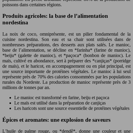
poissons dans certaines régions.
Produits agricoles: la base de l’alimentation
nordestina
La noix de coco, omniprésente, est un pilier fondamental de la
cuisine nordestina. Son eau et sa chair sont utilisées dans de
nombreuses préparations, des desserts aux plats salés. Le manioc,
base de l’alimentation, se décline en *farinha* (farine de manioc),
*beiju* (galette de manioc), et *paçoca* (bonbon de manioc). Le
maïs, cultivé en abondance, sert à préparer des *canjiças* (porridge
de maïs), et le haricot, en accompagnement ou en plat principal, est
une source importante de protéines végétales. Le manioc à lui seul
représente près de 70% des calories consommées par les populations
rurales du Nordeste. La production de manioc représente près de 3
millions de tonnes par an.
Le manioc est transformé en farine, beiju et paçoca
Le maïs est utilisé dans la préparation de canjiças
Les haricots sont une source essentielle de protéines végétales
Épices et aromates: une explosion de saveurs
L’huile de palme rouge, ou *dendê*, donne une couleur et une