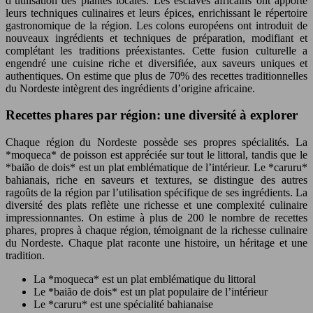
d’utilisation des plantes locales. Les esclaves africains ont apporté
leurs techniques culinaires et leurs épices, enrichissant le répertoire
gastronomique de la région. Les colons européens ont introduit de
nouveaux ingrédients et techniques de préparation, modifiant et
complétant les traditions préexistantes. Cette fusion culturelle a
engendré une cuisine riche et diversifiée, aux saveurs uniques et
authentiques. On estime que plus de 70% des recettes traditionnelles
du Nordeste intègrent des ingrédients d’origine africaine.
Recettes phares par région: une diversité à explorer
Chaque région du Nordeste possède ses propres spécialités. La
*moqueca* de poisson est appréciée sur tout le littoral, tandis que le
*baião de dois* est un plat emblématique de l’intérieur. Le *caruru*
bahianais, riche en saveurs et textures, se distingue des autres
ragoûts de la région par l’utilisation spécifique de ses ingrédients. La
diversité des plats reflète une richesse et une complexité culinaire
impressionnantes. On estime à plus de 200 le nombre de recettes
phares, propres à chaque région, témoignant de la richesse culinaire
du Nordeste. Chaque plat raconte une histoire, un héritage et une
tradition.
La *moqueca* est un plat emblématique du littoral
Le *baião de dois* est un plat populaire de l’intérieur
Le *caruru* est une spécialité bahianaise