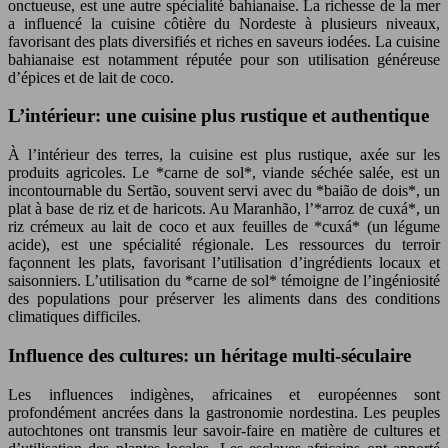
onctueuse, est une autre spécialité bahianaise. La richesse de la mer
a influencé la cuisine côtière du Nordeste à plusieurs niveaux,
favorisant des plats diversifiés et riches en saveurs iodées. La cuisine
bahianaise est notamment réputée pour son utilisation généreuse
d’épices et de lait de coco.
L’intérieur: une cuisine plus rustique et authentique
À l’intérieur des terres, la cuisine est plus rustique, axée sur les
produits agricoles. Le *carne de sol*, viande séchée salée, est un
incontournable du Sertão, souvent servi avec du *baião de dois*, un
plat à base de riz et de haricots. Au Maranhão, l’*arroz de cuxá*, un
riz crémeux au lait de coco et aux feuilles de *cuxá* (un légume
acide), est une spécialité régionale. Les ressources du terroir
façonnent les plats, favorisant l’utilisation d’ingrédients locaux et
saisonniers. L’utilisation du *carne de sol* témoigne de l’ingéniosité
des populations pour préserver les aliments dans des conditions
climatiques difficiles.
Influence des cultures: un héritage multi-séculaire
Les influences indigènes, africaines et européennes sont
profondément ancrées dans la gastronomie nordestina. Les peuples
autochtones ont transmis leur savoir-faire en matière de cultures et