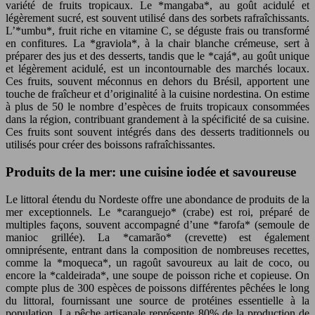
variété de fruits tropicaux. Le *mangaba*, au goût acidulé et
légèrement sucré, est souvent utilisé dans des sorbets rafraîchissants.
L’*umbu*, fruit riche en vitamine C, se déguste frais ou transformé
en confitures. La *graviola*, à la chair blanche crémeuse, sert à
préparer des jus et des desserts, tandis que le *cajá*, au goût unique
et légèrement acidulé, est un incontournable des marchés locaux.
Ces fruits, souvent méconnus en dehors du Brésil, apportent une
touche de fraîcheur et d’originalité à la cuisine nordestina. On estime
à plus de 50 le nombre d’espèces de fruits tropicaux consommées
dans la région, contribuant grandement à la spécificité de sa cuisine.
Ces fruits sont souvent intégrés dans des desserts traditionnels ou
utilisés pour créer des boissons rafraîchissantes.
Produits de la mer: une cuisine iodée et savoureuse
Le littoral étendu du Nordeste offre une abondance de produits de la
mer exceptionnels. Le *caranguejo* (crabe) est roi, préparé de
multiples façons, souvent accompagné d’une *farofa* (semoule de
manioc grillée). La *camarão* (crevette) est également
omniprésente, entrant dans la composition de nombreuses recettes,
comme la *moqueca*, un ragoût savoureux au lait de coco, ou
encore la *caldeirada*, une soupe de poisson riche et copieuse. On
compte plus de 300 espèces de poissons différentes pêchées le long
du littoral, fournissant une source de protéines essentielle à la
population. La pêche artisanale représente 80% de la production de