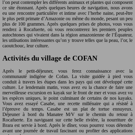
l’on peut contempler les différents animaux et plantes qui composent
ce site étonnant. Après quelques heures de navigation, nous avons
eu une rencontre particulière et intime avec l’herbe naine, peut-être
le plus petit primate d’Amazonie ou même du monde, pesant un peu
plus de 100 grammes. Après quelques prises de photos, vous vous
rendrez à Rocafuerte, où vous rencontrerez les premiers peuples
autochtones qui vivaient dans la région amazonienne de l’Équateur,
les utilisations intéressantes qu’on y trouve telles que la peau, l’or, le
caoutchouc, leur culture.
Activités du village de COFAN
Après le petit-déjeuner, vous ferez connaissance avec la
communauté indigène de Cofan. La visite guidée à pied vous
conduit à travers les étapes dans les pays qui ont développé cette
culture. Le lendemain matin, vous avez eu la chance de faire une
merveilleuse excursion en kayak sur le front de mer et vous avez vu
les espèces uniques, le point culminant de certains de nos kayaks.
Vous avez essayé Casabe, une recette millénaire qui a résisté à
l’épreuve du temps. Casabe est un plat de tortue ennuyeux.
Déjeuner à bord du Manatee M/V sur le chemin du retour à
Rocafuerte. En naviguant sur cette belle rivière, la nourriture de
Brara est servie à bord. Après le dîner, vous pourrez vous détendre
avant une journée de travail fascinant ou profiter des applications