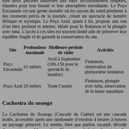
sont deux piscines naturelles aux eaux incroyablement limpides,
réputées pour leur beauté et leur atmosphère envoûtante. Le Poço
Encantado est une grotte inondée où les rayons du soleil pénètrent à
des moments précis de la journée, créant un spectacle de lumière
féérique et mystique. Le Poço Azul, quant à lui, propose une eau
d’un bleu profond et intense, idéale pour la flottaison et la plongée
avec tuba. L’accès à ces sites est souvent limité afin de préserver leur
équilibre fragile et de garantir la conservation du site.
Profondeur
Meilleure période
Site
Activités
maximale
de visite
Avril à Septembre
Flottaison,
Poço
(10h-15h pour le
61 mètres
observation du
Encantado
spectacle de
phénomène lumineux
lumière)
Flottaison, plongée
Poço Azul
20 mètres
Toute l’année
avec tuba, observation
de la faune aquatique
Cachoeira do sossego
La Cachoeira do Sossego (Cascade du Calme) est une cascade
isolée, accessible après une randonnée d’environ 4 heures à travers
un paysage préservé. Le sentier, bien que parfois escarpé, dévoile