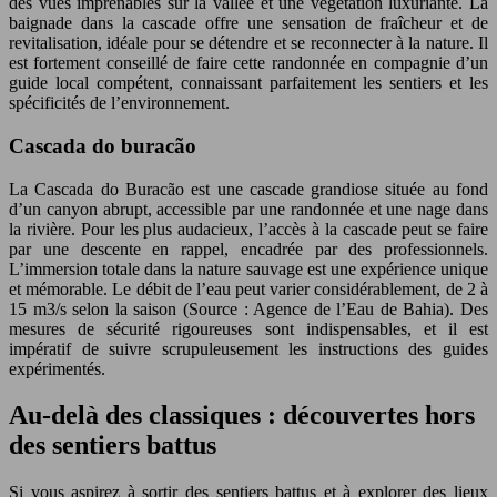
des vues imprenables sur la vallée et une végétation luxuriante. La
baignade dans la cascade offre une sensation de fraîcheur et de
revitalisation, idéale pour se détendre et se reconnecter à la nature. Il
est fortement conseillé de faire cette randonnée en compagnie d’un
guide local compétent, connaissant parfaitement les sentiers et les
spécificités de l’environnement.
Cascada do buracão
La Cascada do Buracão est une cascade grandiose située au fond
d’un canyon abrupt, accessible par une randonnée et une nage dans
la rivière. Pour les plus audacieux, l’accès à la cascade peut se faire
par une descente en rappel, encadrée par des professionnels.
L’immersion totale dans la nature sauvage est une expérience unique
et mémorable. Le débit de l’eau peut varier considérablement, de 2 à
15 m3/s selon la saison (Source : Agence de l’Eau de Bahia). Des
mesures de sécurité rigoureuses sont indispensables, et il est
impératif de suivre scrupuleusement les instructions des guides
expérimentés.
Au-delà des classiques : découvertes hors
des sentiers battus
Si vous aspirez à sortir des sentiers battus et à explorer des lieux